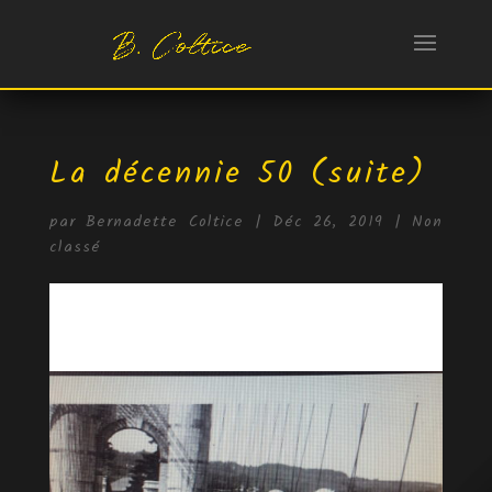
La décennie 50 (suite)
par
Bernadette Coltice
|
Déc 26, 2019
|
Non
classé