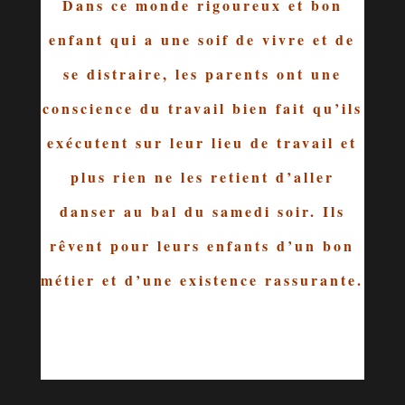
Dans ce monde rigoureux et bon
enfant qui a une soif de vivre et de
se distraire, les parents ont une
conscience du travail bien fait qu’ils
exécutent sur leur lieu de travail et
plus rien ne les retient d’aller
danser au bal du samedi soir. Ils
rêvent pour leurs enfants d’un bon
métier et d’une existence rassurante.