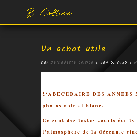
Un achat utile
par
Bernadette Coltice
|
Jan 6, 2020
|
N
‘ABECEDAIRE DES ANNEES 50, 
L
photos noir et blanc.
Ce sont des textes courts écrits
l’atmosphère de la décennie cin