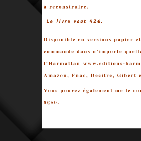
à reconstruire.
Le livre vaut 42€.
Disponible en versions papier et
commande dans n’importe quelle 
l’Harmattan
www.editions-harm
Amazon, Fnac, Decitre, Gibert e
Vous pouvez également me le co
8€50.