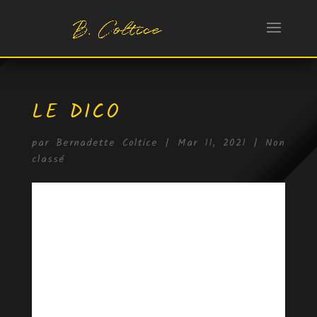
LE DICO
par
Bernadette Coltice
|
Mar 11, 2021
|
Non
classé