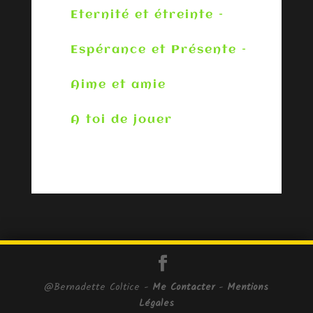
Eternité et étreinte –
Espérance et Présente –
Aime et amie
A toi de jouer
@Bernadette Coltice -
Me Contacter
-
Mentions
Légales