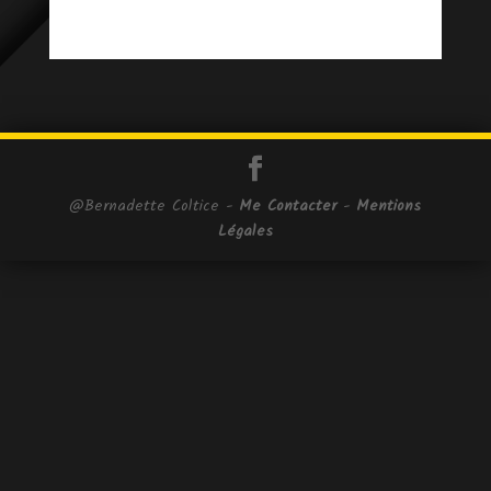
@Bernadette Coltice -
Me Contacter
-
Mentions
Légales