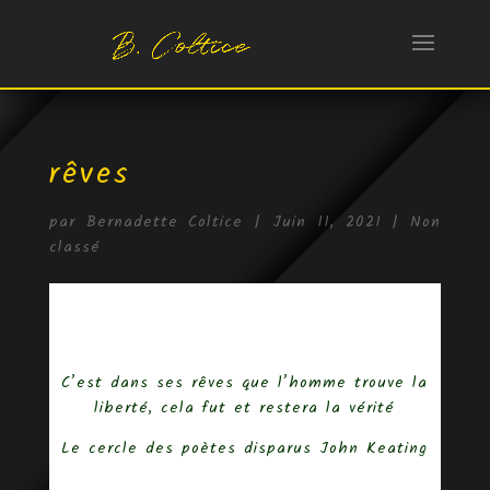
rêves
par
Bernadette Coltice
|
Juin 11, 2021
|
Non
classé
C’est dans ses rêves que l’homme trouve la
liberté, cela fut et restera la vérité
Le cercle des poètes disparus John Keating