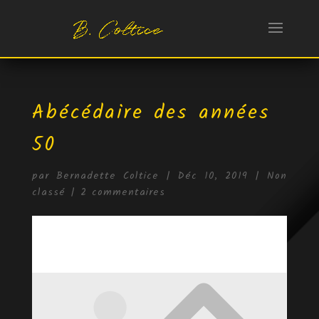
Abécédaire des années
50
par
Bernadette Coltice
|
Déc 10, 2019
|
Non
classé
|
2 commentaires